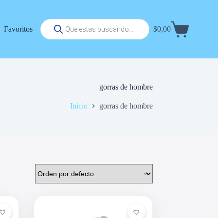
Búsqueda
Favoritos
$
0,00
de
Carrito
productos
de
compra
gorras de hombre
Inicio
gorras de hombre