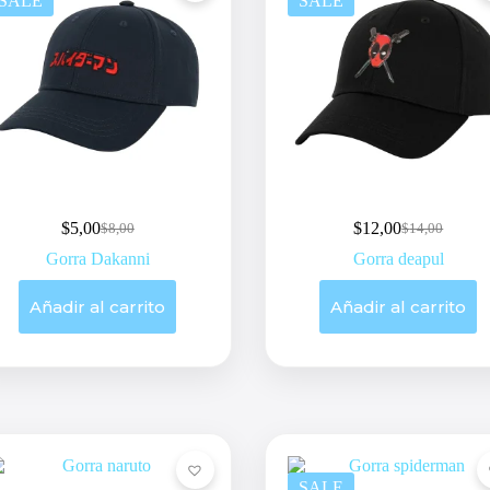
SALE
SALE
$
5,00
$
12,00
$
8,00
$
14,00
Original
Current
Original
Current
price
price
price
price
Gorra Dakanni
Gorra deapul
was:
is:
was:
is:
$8,00.
$5,00.
$14,00.
$12,00.
Añadir al carrito
Añadir al carrito
SALE