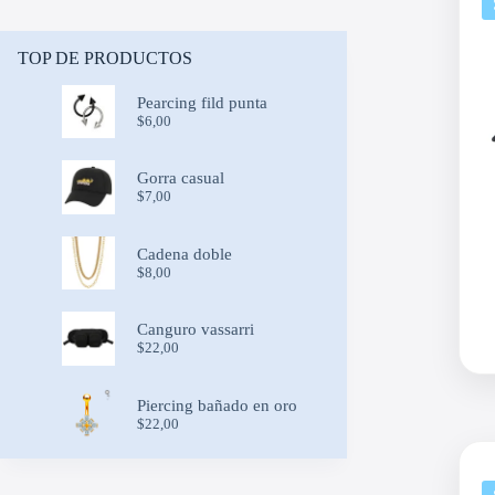
TOP DE PRODUCTOS
Pearcing fild punta
$
6,00
Gorra casual
$
7,00
Cadena doble
$
8,00
Canguro vassarri
$
22,00
Piercing bañado en oro
$
22,00