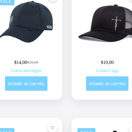
SALE
$
14,00
$
10,00
$
20,00
Original
Current
price
price
Gorra advengers
Gorra Capp
was:
is:
$20,00.
$14,00.
Añadir al carrito
Añadir al carrito