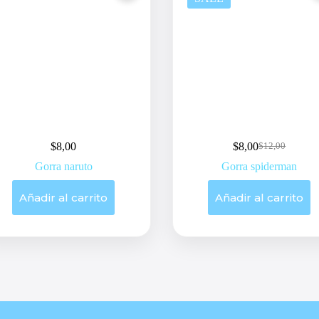
$
8,00
$
8,00
$
12,00
Original
Current
price
price
Gorra naruto
Gorra spiderman
was:
is:
$12,00.
$8,00.
Añadir al carrito
Añadir al carrito