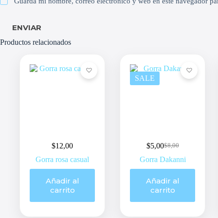
Guarda mi nombre, correo electrónico y web en este navegador pa
ENVIAR
Productos relacionados
SALE
$
12,00
$
5,00
$
8,00
Original
Current
price
price
Gorra rosa casual
Gorra Dakanni
was:
is:
$8,00.
$5,00.
Añadir al
Añadir al
carrito
carrito