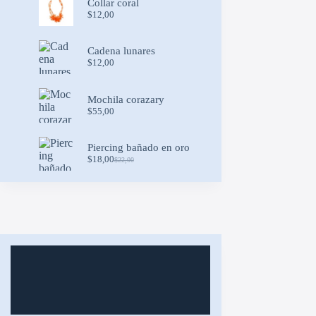
Collar coral
$
12,00
Cadena lunares
$
12,00
Mochila corazary
$
55,00
Piercing bañado en oro
$
18,00
$
22,00
Original
Current
price
price
was:
is:
$22,00.
$18,00.