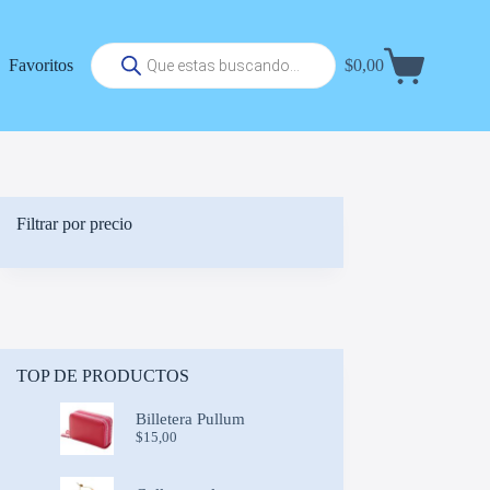
Búsqueda
Favoritos
$
0,00
de
Carrito
productos
de
compra
Filtrar por precio
TOP DE PRODUCTOS
Billetera Pullum
$
15,00