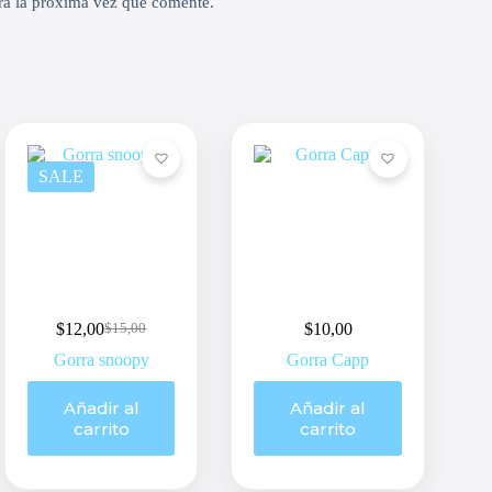
ra la próxima vez que comente.
SALE
$
12,00
$
10,00
$
15,00
Original
Current
price
price
Gorra snoopy
Gorra Capp
was:
is:
$15,00.
$12,00.
Añadir al
Añadir al
carrito
carrito