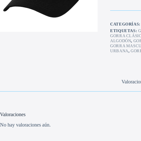
CATEGORÍAS
ETIQUETAS:
G
GORRA CLÁSI
ALGODÓN
,
GO
GORRA MASCU
URBANA
,
GOR
Valoracio
Valoraciones
No hay valoraciones aún.