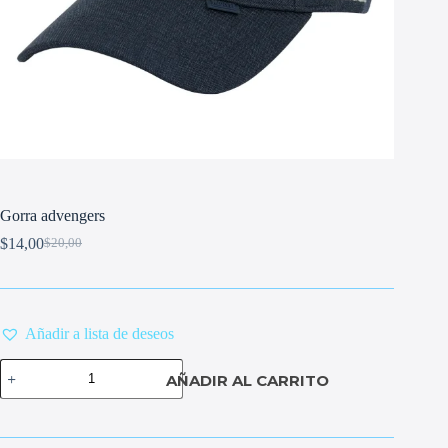
Gorra advengers
$
14,00
$
20,00
Original
Current
price
price
was:
is:
$20,00.
$14,00.
Añadir a lista de deseos
Gorra
AÑADIR AL CARRITO
advengers
cantidad