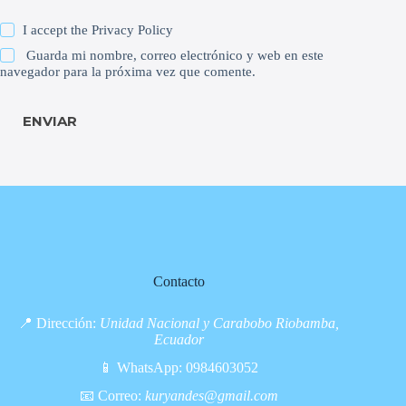
I accept the
Privacy Policy
Guarda mi nombre, correo electrónico y web en este
navegador para la próxima vez que comente.
ENVIAR
Contacto
📍 Dirección:
Unidad Nacional y Carabobo Riobamba,
Ecuador
📱 WhatsApp:
0984603052
📧 Correo:
kuryandes@gmail.com