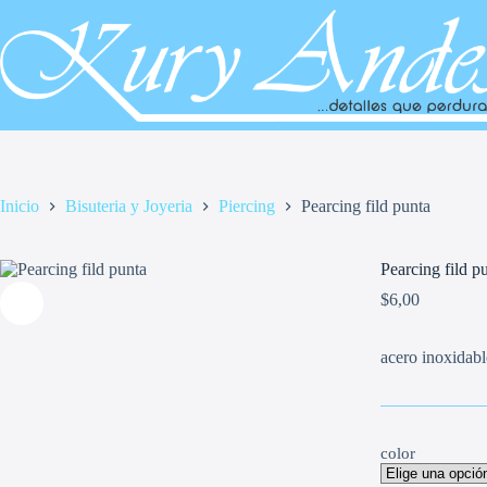
Saltar
al
contenido
Inicio
Bisuteria y Joyeria
Piercing
Pearcing fild punta
Pearcing fild p
$
6,00
acero inoxidabl
color