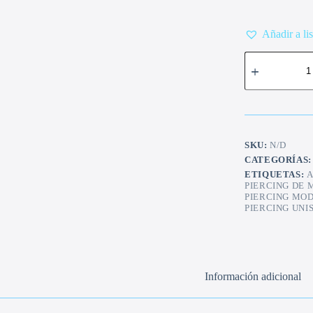
Añadir a li
Pearcing
fild
punta
cantidad
SKU:
N/D
CATEGORÍAS
ETIQUETAS:
A
PIERCING DE
PIERCING MO
PIERCING UNI
Información adicional