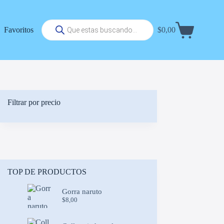
Búsqueda
Favoritos
$
0,00
de
Carrito
productos
de
compra
Filtrar por precio
TOP DE PRODUCTOS
Gorra naruto
$
8,00