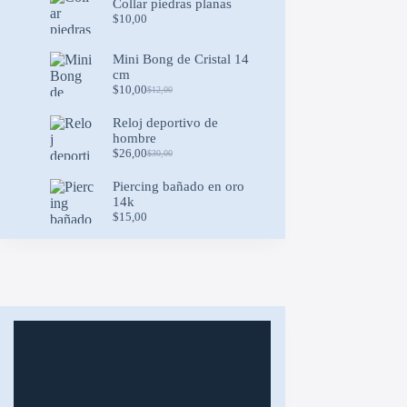
Collar piedras planas
$
10,00
Mini Bong de Cristal 14
cm
$
10,00
$
12,00
Original
Current
price
price
Reloj deportivo de
was:
is:
hombre
$12,00.
$10,00.
$
26,00
$
30,00
Original
Current
price
price
Piercing bañado en oro
was:
is:
14k
$30,00.
$26,00.
$
15,00