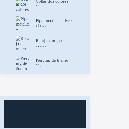
Collar dos colores
$8,00.
$5,00.
$
8,00
Pipa metalica stilver
$
18,00
Reloj de mujer
$
20,00
Piercing de titanio
$
5,00