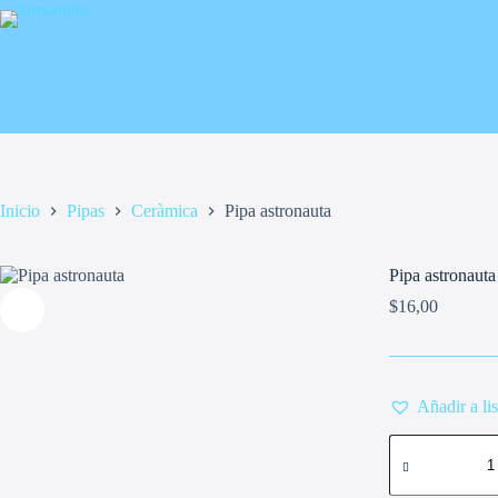
Saltar
al
contenido
Inicio
Pipas
Ceràmica
Pipa astronauta
Pipa astronauta
$
16,00
Añadir a li
Pipa
astronauta
cantidad