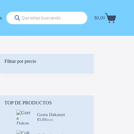
Búsqueda
s
$
0,00
de
Carrito
productos
de
compra
Filtrar por precio
TOP DE PRODUCTOS
Gorra Dakanni
$
5,00
$
8,00
Original
Current
price
price
was:
is: