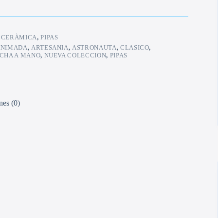
:
CERÀMICA
,
PIPAS
ANIMADA
,
ARTESANIA
,
ASTRONAUTA
,
CLASICO
,
CHA A MANO
,
NUEVA COLECCION
,
PIPAS
nes (0)