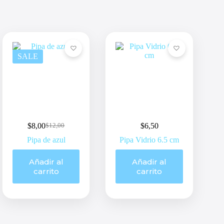
SALE
$
8,00
$
6,50
$
12,00
Original
Current
price
price
Pipa de azul
Pipa Vidrio 6.5 cm
was:
is:
$12,00.
$8,00.
Añadir al
Añadir al
carrito
carrito