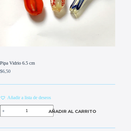
Pipa Vidrio 6.5 cm
$
6,50
Añadir a lista de deseos
Pipa
AÑADIR AL CARRITO
Vidrio
6.5
cm
cantidad