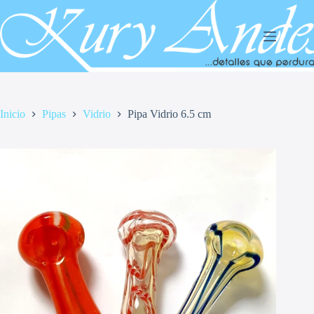
Saltar
al
contenido
Inicio
Pipas
Vidrio
Pipa Vidrio 6.5 cm