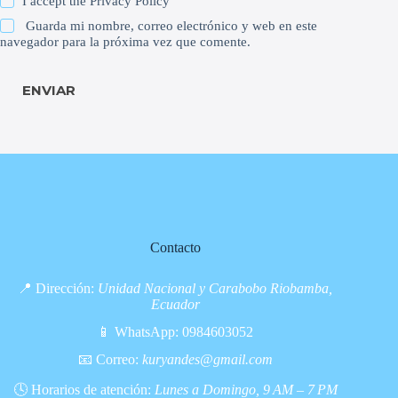
I accept the
Privacy Policy
Guarda mi nombre, correo electrónico y web en este
navegador para la próxima vez que comente.
ENVIAR
Contacto
📍 Dirección:
Unidad Nacional y Carabobo Riobamba,
Ecuador
📱 WhatsApp:
0984603052
📧 Correo:
kuryandes@gmail.com
🕓 Horarios de atención:
Lunes a Domingo, 9 AM – 7 PM