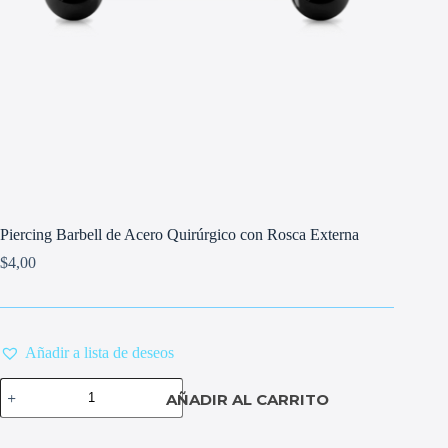
Piercing Barbell de Acero Quirúrgico con Rosca Externa
$
4,00
Añadir a lista de deseos
Piercing
AÑADIR AL CARRITO
Barbell
de
Acero