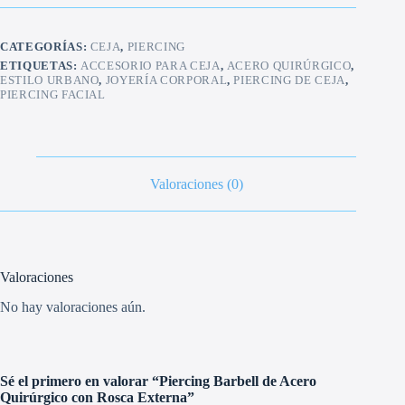
Quirúrgico
con
Rosca
CATEGORÍAS:
CEJA
,
PIERCING
Externa
cantidad
ETIQUETAS:
ACCESORIO PARA CEJA
,
ACERO QUIRÚRGICO
,
ESTILO URBANO
,
JOYERÍA CORPORAL
,
PIERCING DE CEJA
,
PIERCING FACIAL
Valoraciones (0)
Valoraciones
No hay valoraciones aún.
Sé el primero en valorar “Piercing Barbell de Acero
Quirúrgico con Rosca Externa”