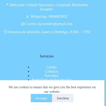
📍 Dirección:
Unidad Nacional y Carabobo Riobamba,
Ecuador
📱 WhatsApp:
0984603052
📧 Correo:
kuryandes@gmail.com
🕓 Horarios de atención:
Lunes a Domingo, 9 AM – 7 PM
Servicios
Carrito
Contacto
Favoritos
Formulario de Suscripción
Inicio
We use cookies to ensure that we give you the best experience on
Nosotros
our website.
Pagina de pago
Políticas de privacidad
Accept
Decline
Productos