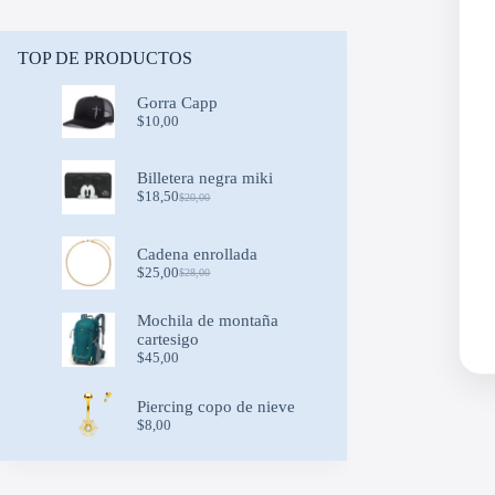
TOP DE PRODUCTOS
Gorra Capp
$
10,00
Billetera negra miki
$
18,50
$
20,00
Original
Current
price
price
was:
is:
Cadena enrollada
$20,00.
$18,50.
$
25,00
$
28,00
Original
Current
price
price
was:
is:
Mochila de montaña
$28,00.
$25,00.
cartesigo
$
45,00
Piercing copo de nieve
$
8,00