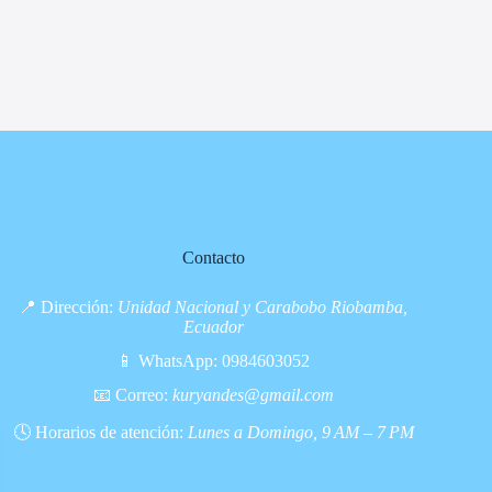
Contacto
📍 Dirección:
Unidad Nacional y Carabobo Riobamba,
Ecuador
📱 WhatsApp:
0984603052
📧 Correo:
kuryandes@gmail.com
🕓 Horarios de atención:
Lunes a Domingo, 9 AM – 7 PM