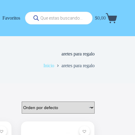
Búsqueda
Favoritos
$
0,00
de
Carrito
productos
de
compra
aretes para regalo
Inicio
aretes para regalo