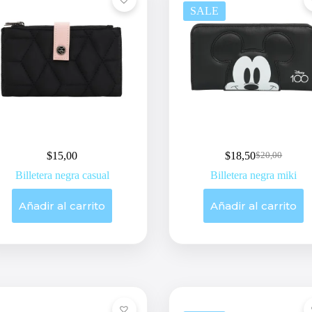
SALE
$
15,00
$
18,50
$
20,00
Original
Current
price
price
Billetera negra casual
Billetera negra miki
was:
is:
$20,00.
$18,50.
Añadir al carrito
Añadir al carrito