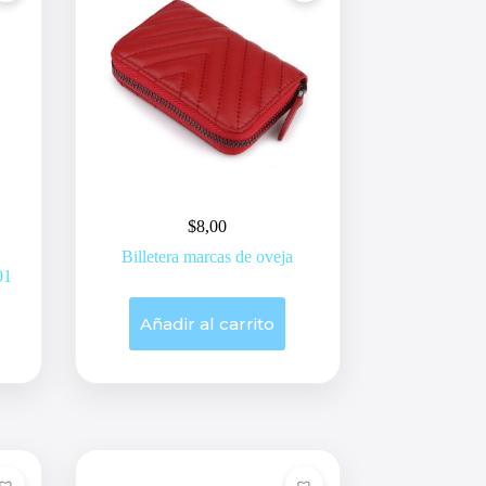
$
8,00
Billetera marcas de oveja
01
Añadir al carrito