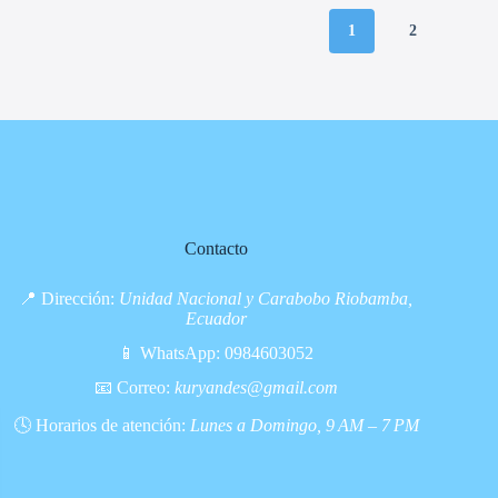
1
2
Contacto
📍 Dirección:
Unidad Nacional y Carabobo Riobamba,
Ecuador
📱 WhatsApp:
0984603052
📧 Correo:
kuryandes@gmail.com
🕓 Horarios de atención:
Lunes a Domingo, 9 AM – 7 PM