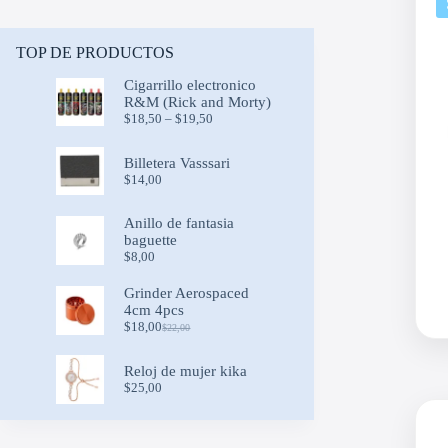
TOP DE PRODUCTOS
Cigarrillo electronico
R&M (Rick and Morty)
Price
$
18,50
–
$
19,50
range:
$18,50
Billetera Vasssari
through
$
14,00
$19,50
Anillo de fantasia
baguette
$
8,00
Grinder Aerospaced
4cm 4pcs
$
18,00
$
22,00
Original
Current
price
price
was:
is:
Reloj de mujer kika
$22,00.
$18,00.
$
25,00