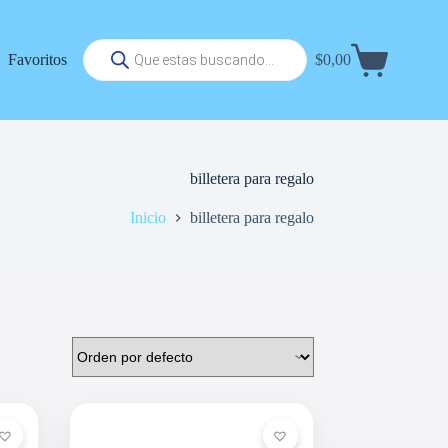
Búsqueda
Favoritos
$
0,00
de
Carrito
productos
de
compra
billetera para regalo
Inicio
billetera para regalo