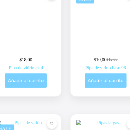
$
18,00
$
10,00
$
12,00
Original
Current
price
price
Pipa de vidrio azul
Pipa de vidrio base 96
was:
is:
$12,00.
$10,00.
Añadir al carrito
Añadir al carrito
SALE