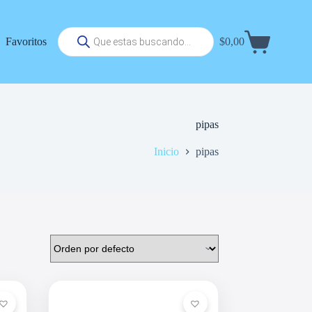
Búsqueda
Favoritos
$
0,00
de
Carrito
productos
de
compra
pipas
Inicio
pipas