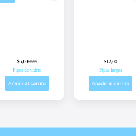
$
6,00
$
12,00
$
9,00
Original
Current
price
price
Pipas de vidrio
Pipas largas
was:
is:
$9,00.
$6,00.
Añadir al carrito
Añadir al carrito