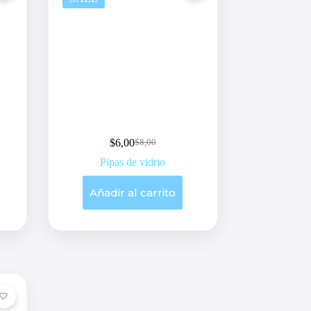
$
6,00
$
8,00
Original
Current
price
price
Pipas de vidrio
was:
is:
$8,00.
$6,00.
Añadir al carrito