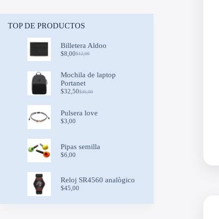
TOP DE PRODUCTOS
Billetera Aldoo
$
8,00
$
12,00
Original
Current
price
price
was:
is:
Mochila de laptop
$12,00.
$8,00.
Portanet
$
32,50
$
35,00
Original
Current
price
price
was:
is:
Pulsera love
$35,00.
$32,50.
$
3,00
Pipas semilla
$
6,00
Reloj SR4560 analògico
$
45,00