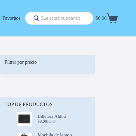
Búsqueda
Favoritos
$
0,00
de
Carrito
productos
de
compra
Filtrar por precio
TOP DE PRODUCTOS
Billetera Aldoo
$
8,00
$
12,00
Original
Current
price
price
was:
is:
Mochila de laptop