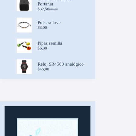
$12,00.
$8,00.
Portanet
$
32,50
$
35,00
Original
Current
price
price
was:
is:
Pulsera love
$35,00.
$32,50.
$
3,00
Pipas semilla
$
6,00
Reloj SR4560 analògico
$
45,00