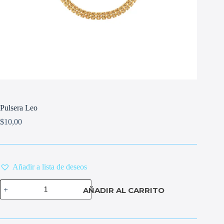
Pulsera Leo
$
10,00
Añadir a lista de deseos
Pulsera
AÑADIR AL CARRITO
Leo
cantidad