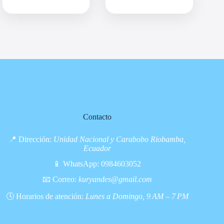
Contacto
📍 Dirección:
Unidad Nacional y Carabobo Riobamba,
Ecuador
📱 WhatsApp:
0984603052
📧 Correo:
kuryandes@gmail.com
🕓 Horarios de atención:
Lunes a Domingo, 9 AM – 7 PM