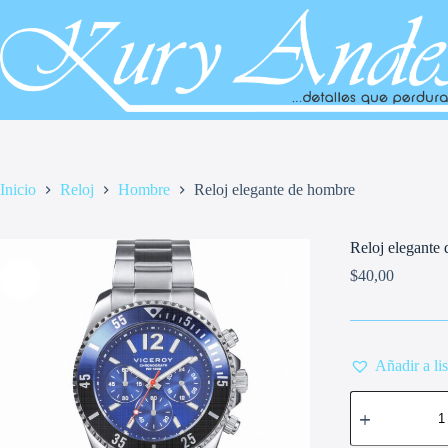
Saltar
al
contenido
Inicio
Reloj
Hombre
Reloj elegante de hombre
Reloj elegante
$
40,00
Añadir a li
Reloj
elegante
de