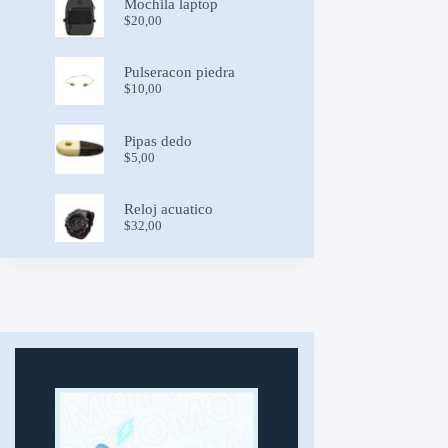
Mochila laptop
$18,00.
$15,00.
$
20,00
Pulseracon piedra
$
10,00
Pipas dedo
$
5,00
Reloj acuatico
$
32,00