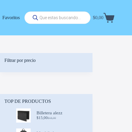
Búsqueda
Favoritos
$
0,00
de
Carrito
productos
de
compra
Filtrar por precio
TOP DE PRODUCTOS
Billetera alezz
$
15,00
$
18,00
Original
Current
price
price
was:
is: