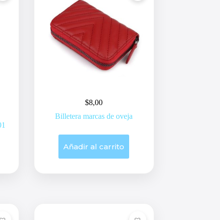
$
8,00
Billetera marcas de oveja
01
Añadir al carrito