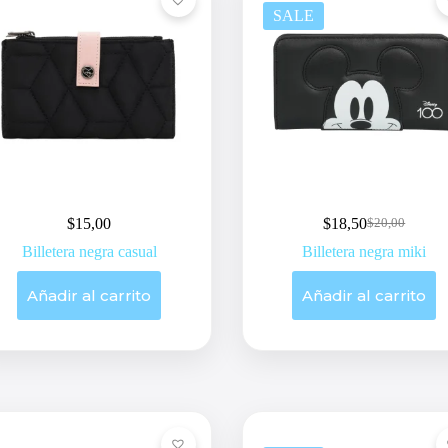
SALE
$
15,00
$
18,50
$
20,00
Original
Current
price
price
Billetera negra casual
Billetera negra miki
was:
is:
$20,00.
$18,50.
Añadir al carrito
Añadir al carrito