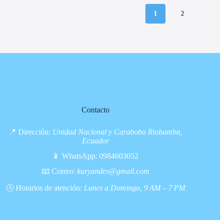
1
2
Contacto
📍 Dirección:
Unidad Nacional y Carabobo Riobamba,
Ecuador
📱 WhatsApp:
0984603052
📧 Correo:
kuryandes@gmail.com
🕓 Horarios de atención:
Lunes a Domingo, 9 AM – 7 PM