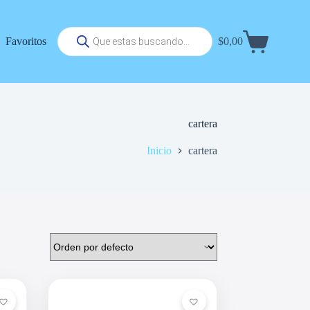
Búsqueda
Favoritos
$
0,00
de
Carrito
productos
de
compra
cartera
Inicio
cartera