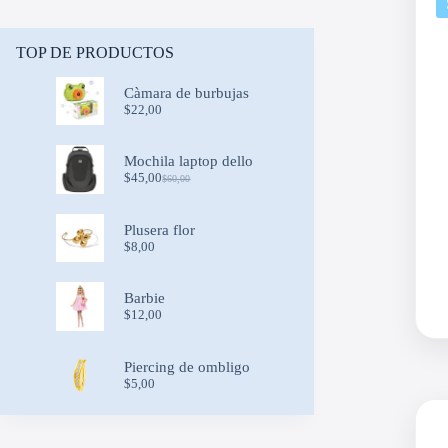
TOP DE PRODUCTOS
Càmara de burbujas
$
22,00
Mochila laptop dello
$
45,00
$
60,00
Original
Current
price
price
was:
is:
Plusera flor
$60,00.
$45,00.
$
8,00
Barbie
$
12,00
Piercing de ombligo
$
5,00