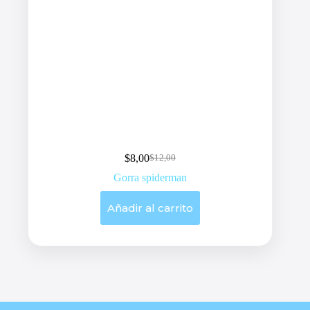
$
8,00
$
12,00
Original
Current
price
price
Gorra spiderman
was:
is:
$12,00.
$8,00.
Añadir al carrito