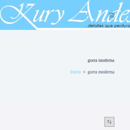
Saltar
al
contenido
gorra moderna
Inicio
gorra moderna