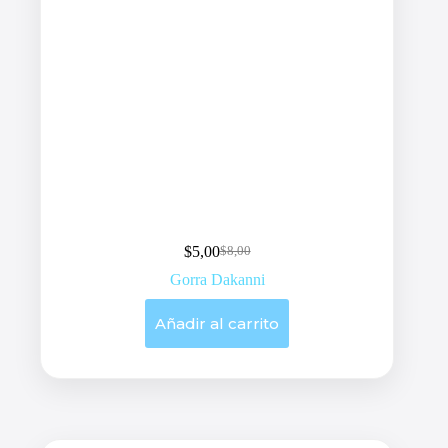
$
5,00
$
8,00
Original
Current
price
price
Gorra Dakanni
was:
is:
$8,00.
$5,00.
Añadir al carrito