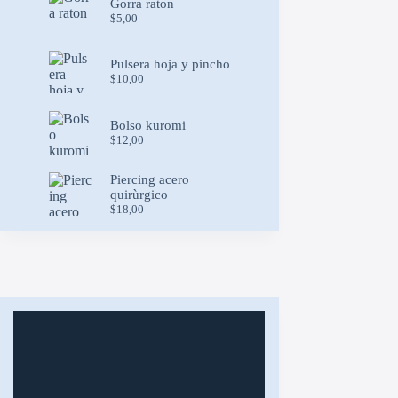
Gorra raton
$
5,00
Pulsera hoja y pincho
$
10,00
Bolso kuromi
$
12,00
Piercing acero
quirùrgico
$
18,00