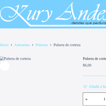
Saltar
al
contenido
Inicio
Artesanias
Pulseras
Pulsera de corteza
Pulsera de cort
$
6,00
Añadir a li
Pulsera
de
corteza