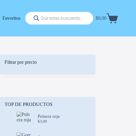
Búsqueda
Favoritos
$
0,00
de
Carrito
productos
de
compra
Filtrar por precio
TOP DE PRODUCTOS
Pulsera roja
$
3,00