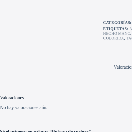
cantidad
CATEGORÍAS
ETIQUETAS:
A
HECHO MANO
COLORIDA
,
TA
Valoracio
Valoraciones
No hay valoraciones aún.
Sé el primero en valorar “Pulsera de corteza”