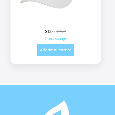
$
12,00
$
15,00
Original
Current
price
price
Gorra snoopy
was:
is:
$15,00.
$12,00.
Añadir al carrito